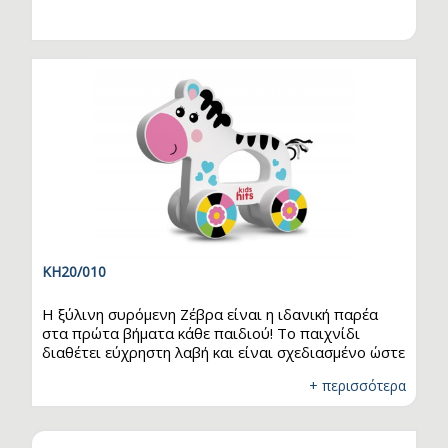
Διατίθεται σε τρία σχέδια: λάμα, λιοντάρι και
ελάφι. Φωτεινά…
KH20/010
H ξύλινη συρόμενη Ζέβρα είναι η ιδανική παρέα
στα πρώτα βήματα κάθε παιδιού! Το παιχνίδι
διαθέτει εύχρηστη λαβή και είναι σχεδιασμένο ώστε
το παιδί να τραβά, ωθεί, σπρώχνει και να μετακινεί
+ περισσότερα
τη ζέβρα με τα ροδάκια! Η ξύλινη συρώμενη Ζέβρα
είναι ένας εύκολος και διασκεδαστικός τρόπος για
να αναπτύξει το παιδί τις λεπτές κινητικές
δεξιότητές του και τον συντονισμό χεριών-ματιών,