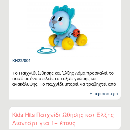
KH22/001
Το Παιχνίδι Ώθησης και Έλξης Λάμα προσκαλεί το
.
παιδί σε ένα ατελείωτο ταξίδι γνώσης και
ανακάλυψης. Το παιχνίδι μπορεί να τραβηχτεί από
σχοινάκι ακολουθώντας τους μικρούς μας φίλους
+ περισσότερα
στις βόλτες τους. Διαθέτοντας κεφάλι που
κινείται, το Παιχνίδι Ώθησης και Έλξης Λάμα
παρακινεί το παιδί να μπουσουλήσει και να
περπατήσει, να ολοκληρώσει ασκήσεις
Kids Hits Παιχνίδι Ώθησης και Έλξης
συντονισμού και να μάθει τις κατευθύνσεις.
Λιοντάρι για 1+ έτους
Διατίθεται σε τρία σχέδια: λάμα, λιοντάρι και
ελάφι. Φωτεινά…