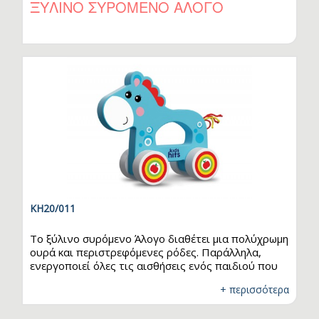
ΞΥΛΙΝΟ ΣΥΡΟΜΕΝΟ ΑΛΟΓΟ
ενώ παράλληλα το παροτρύνει να χρησιμοποιεί τη
φαντασία του. Το παιχνίδι κατασκευάζεται από
ξύλο υψηλής ποιότητας, είναι…
KH20/011
Το ξύλινο συρόμενο Άλογο διαθέτει μια πολύχρωμη
ουρά και περιστρεφόμενες ρόδες. Παράλληλα,
ενεργοποιεί όλες τις αισθήσεις ενός παιδιού που
εξερευνεί τον κόσμο γύρω του. Παίζοντας με το
+ περισσότερα
συρόμενο Άλογο, τα παιδιά εξασκούν τις λεπτές
κινητικές δραστηριότητες, αναπτύσσουν την