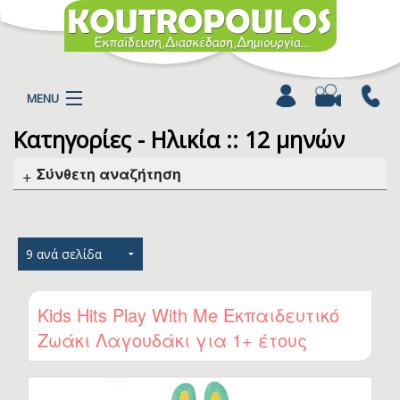
MENU
Κατηγορίες - Ηλικία :: 12 μηνών
Η ΕΤΑΙΡΕΙΑ
ΠΡΟΪΟΝΤΑ
Σύνθετη αναζήτηση
ΚΑΤΗΓΟΡΙΕΣ
ΚΑΤΑΛΟΓΟΙ
ΝΕΑ
ΧΡΩΜΟΣΕΛΙΔΕΣ
ΑΡΘΡΑ
Kids Hits Play With Me Εκπαιδευτικό
ΒΙΝΤΕΟ
Ζωάκι Λαγουδάκι για 1+ έτους
ΕΠΙΚΟΙΝΩΝΙΑ