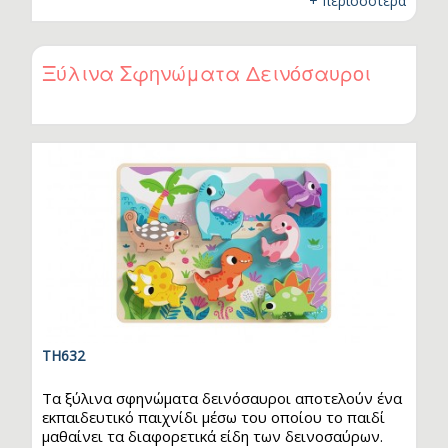
+ περισσότερα
γρήγορα να κόψει τα λαχανικά μαθαίνοντας την
έννοια του μισού και του ολόκληρου.
Συμπεριλαμβάνεται το ξύλο κοπής, το ξύλινο
μαχαιράκι κι ο δίσκος για την τοποθέτηση των
Ξύλινα Σφηνώματα Δεινόσαυροι
λαχανικών. Κατάλληλο για παιδιά ηλικίας άνω των
12 μηνών.
TH632
Τα ξύλινα σφηνώματα δεινόσαυροι αποτελούν ένα
εκπαιδευτικό παιχνίδι μέσω του οποίου το παιδί
μαθαίνει τα διαφορετικά είδη των δεινοσαύρων.