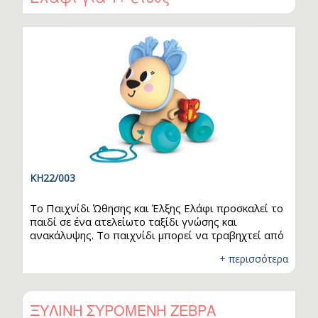
ελάφι. …
KH22/003
Το Παιχνίδι Ώθησης και Έλξης Ελάφι προσκαλεί το
παιδί σε ένα ατελείωτο ταξίδι γνώσης και
ανακάλυψης. Το παιχνίδι μπορεί να τραβηχτεί από
σχοινάκι ακολουθώντας τους μικρούς μας φίλους
+ περισσότερα
στις βόλτες τους. Διαθέτοντας κεφάλι που
κινείται, το Παιχνίδι Ώθησης και Έλξης Ελάφι
παρακινεί το παιδί να μπουσουλήσει και να
περπατήσει, να ολοκληρώσει ασκήσεις
ΞΥΛΙΝΗ ΣΥΡΟΜΕΝΗ ΖΕΒΡΑ
συντονισμού και να μάθει τις κατευθύνσεις.