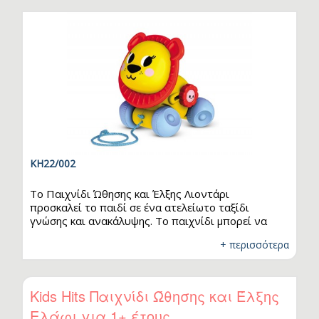
KH22/002
Το Παιχνίδι Ώθησης και Έλξης Λιοντάρι
προσκαλεί το παιδί σε ένα ατελείωτο ταξίδι
γνώσης και ανακάλυψης. Το παιχνίδι μπορεί να
τραβηχτεί από σχοινάκι ακολουθώντας τους
+ περισσότερα
μικρούς μας φίλους στις βόλτες τους. Διαθέτοντας
κεφάλι που κινείται, το Παιχνίδι Ώθησης και Έλξης
Λιοντάρι παρακινεί το παιδί να μπουσουλήσει και
να περπατήσει, να ολοκληρώσει ασκήσεις
Kids Hits Παιχνίδι Ώθησης και Έλξης
συντονισμού και να μάθει τις κατευθύνσεις.
Ελάφι για 1+ έτους
Διατίθεται σε τρία σχέδια: λάμα, λιοντάρι και