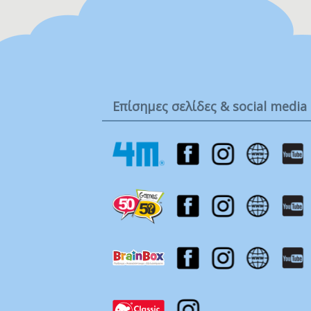
Ba
.
Η
0 
3 
6 
Επίσημες σελίδες & social media
8 
10
12
18
24
3-
Έω
Έω
Έω
15
Η