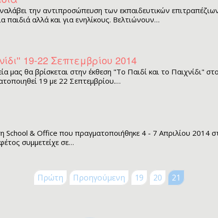
τασκευές Για Αγόρια
φορούχα Αστέρια
E SNOW
οι Συλλεκτικοί Διάφορα Μεγέθη
ναλάβει την αντιπροσώπευση των εκπαιδευτικών επιτραπέζιων 
τασκευές Για Κορίτσια
ΟΥΝΟΦΟΥΣΚΕΣ
ια παιδιά αλλά και για ενηλίκους. Βελτιώνουν…
ιστημονικά Παιχνίδια
FFY SAND
le 24 - 100 Τεμ.
λινα Παιχνίδια
I GLAM Καλλυντικά
le 150 - 500 Τεμ.
ιτραπέζια
AMIC SAND
le 1000 - 6000 Τεμ.
νίδι'' 19-22 Σεπτεμβρίου 2014
γνητικά Παιχνίδια
I FOAM ΑΦΡΟΣ
σουάρ Παζλ + Τράπουλες
α μας θα βρίσκεται στην έκθεση "Το Παιδί και το Παιχνίδι" στ
ζλ Παιδικά
CK!
οποιηθεί 19 με 22 Σεπτεμβρίου.…
ζλ Ενηλίκων
AY ΚΙΜΩΛΙΑΣ
ύτρινα
ολικά
λοι - Γκαζάκια
ση School & Office που πραγματοποιήθηκε 4 - 7 Απριλίου 2014 
ωτερικού Χώρου
 φέτος συμμετείχε σε…
ντελισμός
ματικά Μολύβια - Στιλό
δη Δώρων
ματικά Λούτρινα Ζωάκια
σμήματα
Πρώτη
Προηγούμενη
19
20
21
εφικά
όγια
ακόσμηση
 - Αυτοκόλλητα - Γκάτζετ
ίφοι