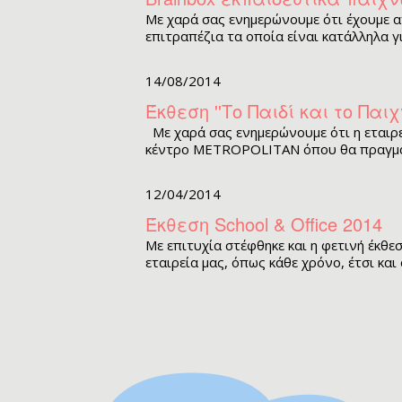
Κα
YoYoFactory
Φωσ
FAK
Βόλ
Με χαρά σας ενημερώνουμε ότι έχουμε α
Κα
Tooky Toy
ΣΑΠ
επιτραπέζια τα οποία είναι κατάλληλα γ
Επ
Dino
FLU
Puzz
Ξύ
Αερομαχίες
TUB
Puzz
14/08/2014
Επ
Battle Cubes
DYN
Puzz
Έκθεση ''Το Παιδί και το Παιχ
Μα
Novelty
TUB
Αξε
Με χαρά σας ενημερώνουμε ότι η εταιρεί
Πα
50/50 Games & Toys
SHO
κέντρο METROPOLITAN όπου θα πραγματ
Πα
JarMelo
SPR
Λο
Popular Playthings
12/04/2014
Σχ
Mr & Mrs Tin
Έκθεση School & Office 2014
Βό
Animal Planet
Με επιτυχία στέφθηκε και η φετινή έκθε
Εξ
LOGIBLOCS
εταιρεία μας, όπως κάθε χρόνο, έτσι και
Μο
Scentco
Αρω
Εί
Briliantina
Αρω
Κο
Makedo
Βρ
4M2U
Ρολ
Δι
Όλα Τα Προϊόντα
Memo
Γρ