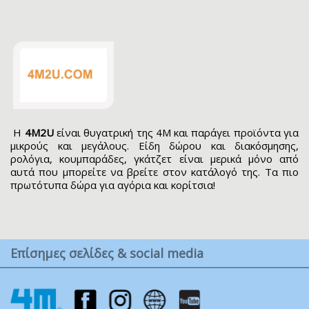
Η
4M2U
είναι θυγατρική της 4Μ και παράγει προϊόντα για
μικρούς και μεγάλους. Είδη δώρου και διακόσμησης,
ρολόγια, κουμπαράδες, γκάτζετ είναι μερικά μόνο από
αυτά που μπορείτε να βρείτε στον κατάλογό της. Τα πιο
πρωτότυπα δώρα για αγόρια και κορίτσια!
Επίσημες σελίδες & social media