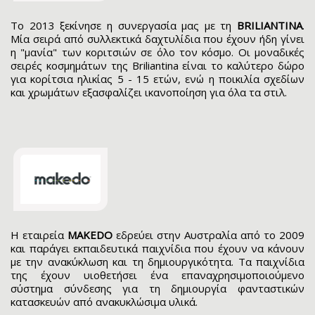
Το 2013 ξεκίνησε η συνεργασία μας με τη
BRILIANTINA
.
Μία σειρά από συλλεκτικά δαχτυλίδια που έχουν ήδη γίνει
η "μανία" των κοριτσιών σε όλο τον κόσμο. Οι μοναδικές
σειρές κοσμημάτων της Briliantina είναι το καλύτερο δώρο
για κορίτσια ηλικίας 5 - 15 ετών, ενώ η ποικιλία σχεδίων
και χρωμάτων εξασφαλίζει ικανοποίηση για όλα τα στιλ.
Η εταιρεία
MAKEDO
εδρεύει στην Αυστραλία από το 2009
και παράγει εκπαιδευτικά παιχνίδια που έχουν να κάνουν
με την ανακύκλωση και τη δημιουργικότητα. Τα παιχνίδια
της έχουν υιοθετήσει ένα επαναχρησιμοποιούμενο
σύστημα σύνδεσης για τη δημιουργία φανταστικών
κατασκευών από ανακυκλώσιμα υλικά.