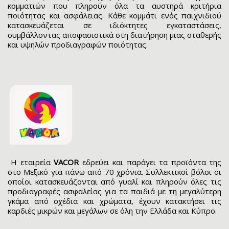
κομματιών που πληρούν όλα τα αυστηρά κριτήρια
ποιότητας και ασφάλειας. Κάθε κομμάτι ενός παιχνιδιού
κατασκευάζεται σε ιδιόκτητες εγκαταστάσεις,
συμβάλλοντας αποφασιστικά στη διατήρηση μιας σταθερής
και υψηλών προδιαγραφών ποιότητας.
Η εταιρεία
VACOR
εδρεύει και παράγει τα προϊόντα της
στο Μεξικό για πάνω από 70 χρόνια. Συλλεκτικοί βόλοι οι
οποίοι κατασκευάζονται από γυαλί και πληρούν όλες τις
προδιαγραφές ασφαλείας για τα παιδιά με τη μεγαλύτερη
γκάμα από σχέδια και χρώματα, έχουν κατακτήσει τις
καρδιές μικρών και μεγάλων σε όλη την Ελλάδα και Κύπρο.