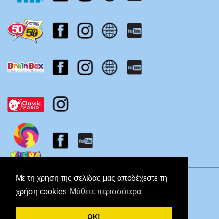
Πολιτική Απορρήτου
Με τη χρήση της σελίδας μας αποδέχεστε τη
χρήση cookies
Μάθετε περισσότερα
ΟΚ!