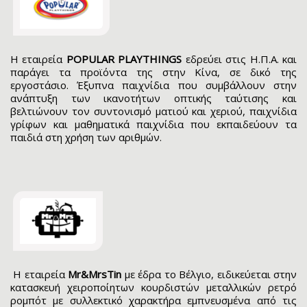
Η εταιρεία
POPULAR PLAYTHINGS
εδρεύει στις Η.Π.Α. και
παράγει τα προϊόντα της στην Κίνα, σε δικό της
εργοστάσιο. Έξυπνα παιχνίδια που συμβάλλουν στην
ανάπτυξη των ικανοτήτων οπτικής ταύτισης και
βελτιώνουν τον συντονισμό ματιού και χεριού, παιχνίδια
γρίφων και μαθηματικά παιχνίδια που εκπαιδεύουν τα
παιδιά στη χρήση των αριθμών.
Η εταιρεία
Mr&MrsTin
με έδρα το Βέλγιο, ειδικεύεται στην
κατασκευή χειροποίητων κουρδιστών μεταλλικών ρετρό
ρομπότ με συλλεκτικό χαρακτήρα εμπνευσμένα από τις