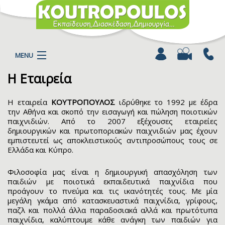
MENU
Η Εταιρεία
Η ΕΤΑΙΡΕΙΑ
ΠΡΟΪΟΝΤΑ
Η εταιρεία
ΚΟΥΤΡΟΠΟΥΛΟΣ
ιδρύθηκε το 1992 με έδρα
ΚΑΤΗΓΟΡΙΕΣ
την Αθήνα και σκοπό την εισαγωγή και πώληση ποιοτικών
παιχνιδιών. Από το 2007 εξέχουσες εταιρείες
ΚΑΤΑΛΟΓΟΙ
δημιουργικών και πρωτοποριακών παιχνιδιών μας έχουν
ΝΕΑ
εμπιστευτεί ως αποκλειστικούς αντιπροσώπους τους σε
Ελλάδα και Κύπρο.
ΧΡΩΜΟΣΕΛΙΔΕΣ
ΑΡΘΡΑ
Φιλοσοφία μας είναι η δημιουργική απασχόληση των
παιδιών με ποιοτικά εκπαιδευτικά παιχνίδια που
ΒΙΝΤΕΟ
προάγουν το πνεύμα και τις ικανότητές τους. Με μία
ΕΠΙΚΟΙΝΩΝΙΑ
μεγάλη γκάμα από κατασκευαστικά παιχνίδια, γρίφους,
παζλ και πολλά άλλα παραδοσιακά αλλά και πρωτότυπα
παιχνίδια, καλύπτουμε κάθε ανάγκη των παιδιών για