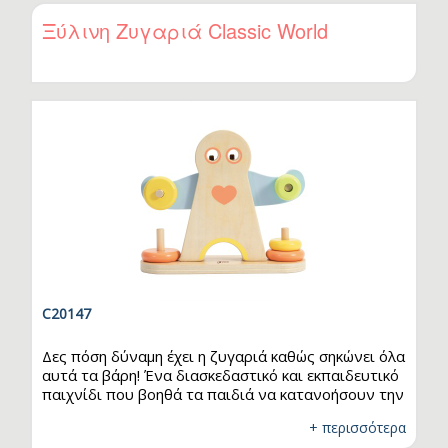
παιχνιδιού, τα παιδιά εξασκούνται στην
αναγνώριση χρωμάτων και σχημάτων, ενώ
Ξύλινη Ζυγαριά Classic World
παράλληλα ενισχύουν τις λεπτές κινητικές τους
δεξιότητες με δημιουργικό και διασκεδαστικό
τρόπο.
C20147
Δες πόση δύναμη έχει η ζυγαριά καθώς σηκώνει όλα
αυτά τα βάρη! Ένα διασκεδαστικό και εκπαιδευτικό
παιχνίδι που βοηθά τα παιδιά να κατανοήσουν την
έννοια της ισορροπίας και της σχέσης μεταξύ
+ περισσότερα
διαφορετικών βαρών. Τα παιδιά μπορούν να