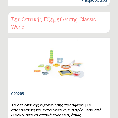
+ περισσότερα
χτυπήσουν τα τουβλάκια, προσπαθώντας να μη
ρίξουν τα κουκουνάρια! Ιδανικό για παιχνίδι με
φίλους ή την οικογένεια, συνδυάζει δράση,
συγκέντρωση και συνεργασία με πολλή διασκέδαση.
Σετ Οπτικής Εξερεύνησης Classic
World
C20205
Το σετ οπτικής εξερεύνησης προσφέρει μια
απολαυστική και εκπαιδευτική εμπειρία μέσα από
διασκεδαστικά οπτικά εργαλεία, όπως