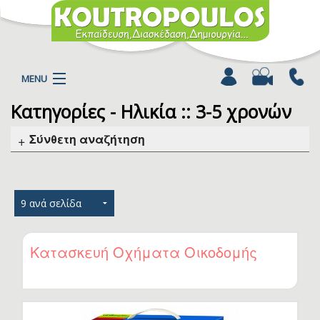
MENU
Κατηγορίες - Ηλικία :: 3-5 χρονών
Η ΕΤΑΙΡΕΙΑ
ΠΡΟΪΟΝΤΑ
Σύνθετη αναζήτηση
ΚΑΤΗΓΟΡΙΕΣ
ΚΑΤΑΛΟΓΟΙ
ΝΕΑ
ΧΡΩΜΟΣΕΛΙΔΕΣ
ΑΡΘΡΑ
Κατασκευή Οχήματα Οικοδομής
ΒΙΝΤΕΟ
ΕΠΙΚΟΙΝΩΝΙΑ