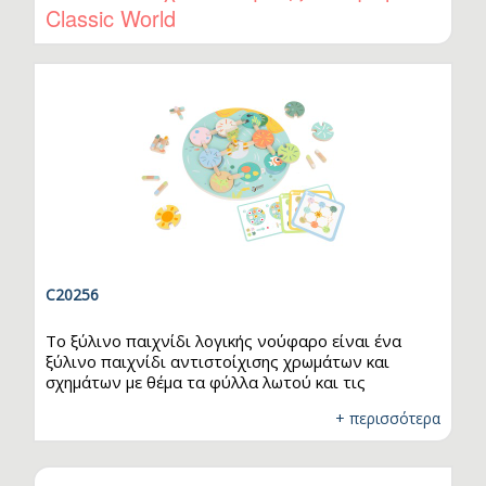
Classic World
C20256
Το ξύλινο παιχνίδι λογικής νούφαρο είναι ένα
ξύλινο παιχνίδι αντιστοίχισης χρωμάτων και
σχημάτων με θέμα τα φύλλα λωτού και τις
λιμνούλες. Περιλαμβάνει πολλά ξύλινα φύλλα
+ περισσότερα
λωτού, το καθένα με εγκοπές που επιτρέπουν τη
σύνδεση με ξυλάκια, πάνω στα οποία μπορεί να
κινείται ένα βατραχάκι από φύλλο σε φύλλο. Ένα
υπέροχο εκπαιδευτικό παιχνίδι που ενισχύει τη