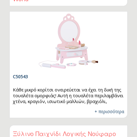
μεταφορά. Κατάλληλο για ηλικίες άνω των 3 ετών.
C50543
Κάθε μικρό κορίτσι ονειρεύεται να έχει τη δική της
τουαλέτα ομορφιάς! Αυτή η τουαλέτα περιλαμβάνει
χτένα, κραγιόν, ισιωτικό μαλλιών, βραχιόλι,
δαχτυλίδι, πινέλο μακιγιάζ και σφουγγαράκι
+ περισσότερα
πούδρας. Χάρη στην ποικιλία των εξαρτημάτων
που διαθέτει, δίνονται περισσότερες δυνατότητες
ρεαλιστικού παιχνιδιου. Τα παιδιά θα απολαύσουν
να κάνουν μακιγιάζ και να διασκεδάσουν!
Ξύλινο Παιχνίδι Λογικής Νούφαρο