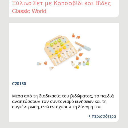
Ξύλινο Σετ με Κατσαβίδι και Βίδες
λογική σκέψη, τον συντονισμό χεριού-ματιού και
Classic World
τις δεξιότητες χειρισμού των παιδιών, μέσα από
δημιουργική και διασκεδαστική αλληλεπίδραση!
C20180
Μέσα από τη διαδικασία του βιδώματος, τα παιδιά
αναπτύσσουν τον συντονισμό κινήσεων και τη
συγκέντρωση, ενώ ενισχύουν τη δύναμη του
καρπού και του χεριού. Οι κάρτες δραστηριοτήτων
+ περισσότερα
εμπλουτίζουν το παιχνίδι και προσφέρουν
επιπλέον προκλήσεις. Κατά τη διάρκεια του