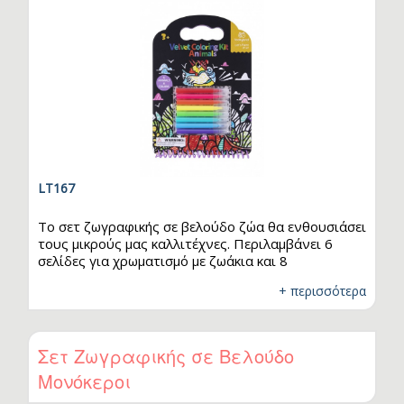
LT167
Το σετ ζωγραφικής σε βελούδο ζώα θα ενθουσιάσει
.
τους μικρούς μας καλλιτέχνες. Περιλαμβάνει 6
σελίδες για χρωματισμό με ζωάκια και 8
μαρκαδόρους σε διαφορετικά χρώματα. Οι σελίδες
+ περισσότερα
του σετ διαθέτουν τρύπες στο πάνω μέρος τους,
ώστε να μπορούν να κοπούν εύκολα. Έχουν
βελούδινη υφή και όταν χρωματιστούν
αποκαλύπτονται σχέδια ως δια μαγείας. Το σετ
Σετ Ζωγραφικής σε Βελούδο
ζωγραφικής διαθέτει λαβή στο πάνω μέρος, έτσι
Μονόκεροι
ώστε να είναι εύκολο στη μεταφορά. Κατάλληλο για
ηλικίες άνω των 3 ετών.