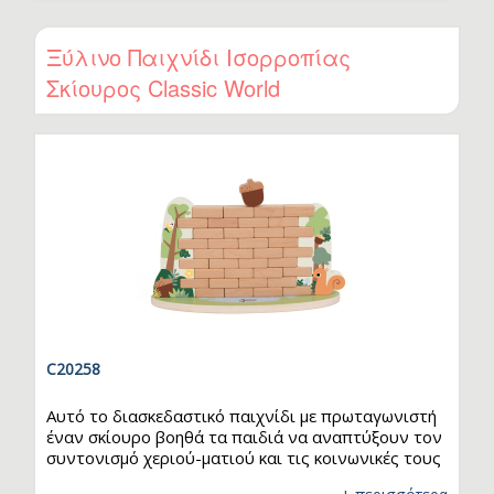
αλλάζουν τα βάρη στα χέρια της φιγούρας και να
παρατηρούν πώς επηρεάζεται η ισορροπία,
αναπτύσσοντας έτσι μαθηματική σκέψη και
Ξύλινο Παιχνίδι Ισορροπίας
δεξιότητες παρατήρησης.
Σκίουρος Classic World
C20258
Αυτό το διασκεδαστικό παιχνίδι με πρωταγωνιστή
έναν σκίουρο βοηθά τα παιδιά να αναπτύξουν τον
συντονισμό χεριού-ματιού και τις κοινωνικές τους
δεξιότητες. Οι παίκτες παίρνουν σειρά για να