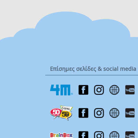
να στεγνώσουν. 2. Χρωματίστε το
ηφαίστειο όπως επιθυμείτε με
διαφορετικά χρώματα. 3. Τοποθετήσ
το ηφαίστειο στο σημείο που
αναγράφεται «FINISH», δηλαδή
«ΤΕΛΟΣ» στο ταμπλό του παιχνιδιο
Επίσημες σελίδες & social media