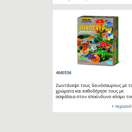
των ηφαιστείων, καθώς και για τις
Ta
εντυπωσιακές εκρήξεις του
Τ
…
Μ
4M0556
Ζωντάνεψε τους δεινόσαυρους με τ
χρώματα και καθοδήγησε τους με
ασφάλεια στον επικίνδυνο κόσμο το
Χρωμάτισε και παίξε με τους 6
+ περισσό
δεινόσαυρους και το ηφαίστειο. Παί
το επιτραπέζιο παιχνίδι περιπέτειας
προκάλεσε ηφαιστειακή έκρηξη!
ΤΡΟΠΟΣ ΠΑΙΧΝΙΔΙΟΥ: 1. Χρωματίστ
τους δεινοσαύρους και περιμένετε μ