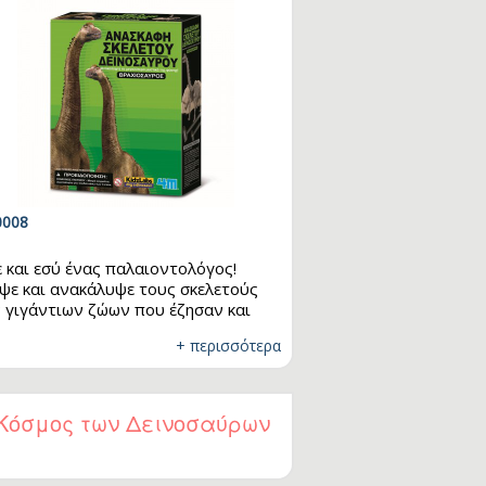
008
ε και εσύ ένας παλαιοντολόγος!
ψε και ανακάλυψε τους σκελετούς
 γιγάντιων ζώων που έζησαν και
έρνησαν τη γη πριν εκατομμύρια
+ περισσότερα
νια. Κάνε την εκσκαφή σου,
αρμολόγησέ τους και διάβασε τα
αγωγικά στοιχεία που
ιλαμβάνονται στη συσκευασία.
Κόσμος των Δεινοσαύρων
ις ο Βραχιόσαυρος αρχίσει να
ανίζεται, χρησιμοποίησε το ειδικό
ρτσάκι για να αφαιρέσεις τον γύψο