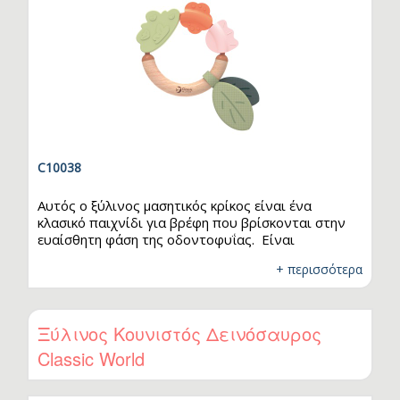
C10038
Αυτός ο ξύλινος μασητικός κρίκος είναι ένα
κλασικό παιχνίδι για βρέφη που βρίσκονται στην
ευαίσθητη φάση της οδοντοφυΐας. Είναι
προσεκτικά κατασκευασμένος από μαλακό και
+ περισσότερα
εύκαμπτο υλικό, που βοηθά στην ανακούφιση των
ούλων και στην καταπράυνση από τον πόνο της
εμφάνισης των πρώτων δοντιών. Είναι μικρός και
ελαφρύς, με στρογγυλή, ξύλινη λαβή, τέλειος για τα
Ξύλινος Κουνιστός Δεινόσαυρος
μικρά χεράκια των μωρών. Έχει όμορφα παστέλ
Classic World
χρώματα και ωραίο σχεδιασμό, που προσφέρει
ευχάριστα οπτικά ερεθίσματα και βοηθά στην
αισθητηριακή…