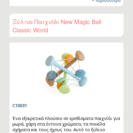
+ περισσότερα
το απαλό χτύπημα, μαθαίνοντας έτσι μέσα από την
εμπειρία. Ενισχύει τον συντονισμό χεριού-ματιού,
αναπτύσσει την ακρίβεια στις κινήσεις και
προσφέρει ατελείωτη διασκέδαση!
Ξύλινο Παιχνίδι New Magic Ball
Classic World
C10031
Ένα εξαιρετικά πλούσιο σε ερεθίσματα παιχνίδι για
μωρά, χάρη στα έντονα χρώματα, τα ποικίλα
σχήματα και τους ήχους του. Αυτό το ξύλινο