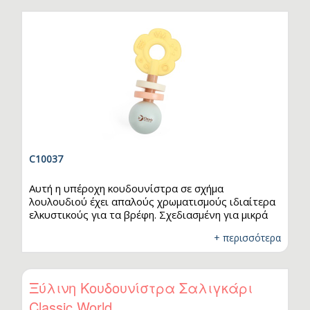
πίσω.…
C10037
Αυτή η υπέροχη κουδουνίστρα σε σχήμα
λουλουδιού έχει απαλούς χρωματισμούς ιδιαίτερα
ελκυστικούς για τα βρέφη. Σχεδιασμένη για μικρά
χεράκια, βοηθά στην ενίσχυση της αφής και των
+ περισσότερα
λεπτών κινητικών δεξιοτήτων, ενώ ταυτόχρονα
προσφέρει αισθητηριακή απόλαυση και διασκέδαση.
Ξύλινη Κουδουνίστρα Σαλιγκάρι
Classic World