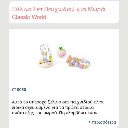
ολοκληρώσουν την αποστολή, ενισχύοντας έτσι
τον συντονισμό χεριού-ματιού και τις λεπτές
Ξύλινο Σετ Παιχνιδιού για Μωρά
κινητικές δεξιότητες. Ένα ιδανικό εκπαιδευτικό
Classic World
παιχνίδι που συνδυάζει διασκέδαση και μάθηση!
C10030
Αυτό το υπέροχο ξύλινο σετ παιχνιδιού είναι
ειδικά σχεδιασμένο για τα πρώτα στάδια
ανάπτυξης του μωρού. Περιλαμβάνει έναν
λαβύρινθο με χάντρες, ένα ηχητικό καρότο και
+ περισσότερα
κορδονάκια με χάντρες για πέρασμα,