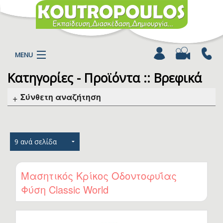
MENU
Κατηγορίες - Προϊόντα :: Βρεφικά
Η ΕΤΑΙΡΕΙΑ
ΠΡΟΪΟΝΤΑ
Σύνθετη αναζήτηση
ΚΑΤΗΓΟΡΙΕΣ
ΚΑΤΑΛΟΓΟΙ
ΝΕΑ
ΧΡΩΜΟΣΕΛΙΔΕΣ
ΑΡΘΡΑ
Μασητικός Κρίκος Οδοντοφυΐας
ΒΙΝΤΕΟ
Φύση Classic World
ΕΠΙΚΟΙΝΩΝΙΑ