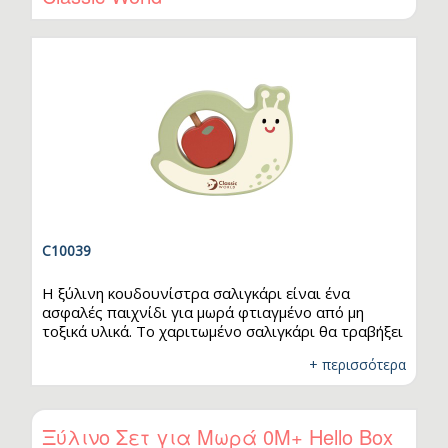
C10039
Η ξύλινη κουδουνίστρα σαλιγκάρι είναι ένα
ασφαλές παιχνίδι για μωρά φτιαγμένο από μη
τοξικά υλικά. Το χαριτωμένο σαλιγκάρι θα τραβήξει
την προσοχή του μωρού χάρη στα όμορφα χρώματά
+ περισσότερα
του και θα το βοηθήσει να αναπτύξει λεπτές
κινητικές δεξιότητες, αλλά και να ανακαλύψει τη
χαρά του παιχνιδιού.
Ξύλινο Σετ για Μωρά 0Μ+ Hello Box