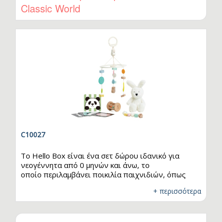
Classic World
C10027
Το Hello Box είναι ένα σετ δώρου ιδανικό για
νεογέννητα από 0 μηνών και άνω, το
οποίο περιλαμβάνει ποικιλία παιχνιδιών, όπως
λούτρινο λαγουδάκι, μουσικό μόμπιλε για την
+ περισσότερα
κούνια και αισθητηριακές κάρτες σε ασπρόμαυρους
τόνους. Σχεδιασμένο για να ενισχύει την οπτική
και αισθητηριακή ανάπτυξη του μωρού και να
υποστηρίζει την ισορροπημένη εξέλιξη των