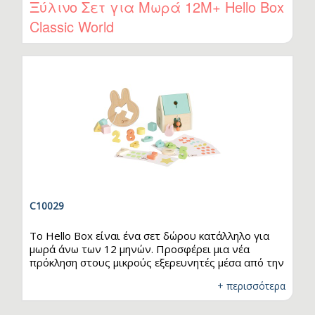
Ξύλινο Σετ για Μωρά 12Μ+ Hello Box
δεξιοτήτων του από τους πρώτους κιόλας μήνες
Classic World
της ζωής του.
C10029
Το Hello Box είναι ένα σετ δώρου κατάλληλο για
μωρά άνω των 12 μηνών. Προσφέρει μια νέα
πρόκληση στους μικρούς εξερευνητές μέσα από την
αντιστοίχιση σχημάτων και τις πρώτες μαθηματικές
+ περισσότερα
έννοιες. Τα παιδιά ενθαρρύνονται να
χρησιμοποιήσουν και τα δύο χεράκια τους για να