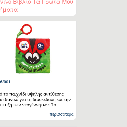
νινο Βιβλίο Τα Πρώτα Μου
ήματα
6/001
ό το παιχνίδι υψηλής αντίθεσης
αι ιδανικό για τη διασκέδαση και την
πτυξη των νεογέννητων! Το
δραστικό υφασμάτινο βιβλίο
+ περισσότερα
στηριοτήτων περιλαμβάνει σελίδες
 μπορούν να πιαστούν, να
υλλιστούν και να ανακαλυφθούν, με