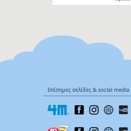
διάφορες υφές και τα ελκυστικά
παιχνίδια του, όπως οι ελαστικές λα
και η κουδουνίστρα, έχουν σχεδιαστ
ειδικά για να προσφέρουν στα παιδι
ποικίλα ερεθίσματα. Διαθέτει, επίσης
υπέροχα μαλακά μασητικά εξαρτήμα
για την οδοντοφυΐα του μωρού και 
καθρέφτη ασφαλή για μωρά που βοη
στην ανακάλυψη του εαυτού τους. Τ
παιχνίδι εξασφαλίζει στα παιδιά μια
εξαιρετική…
Επίσημες σελίδες & social media