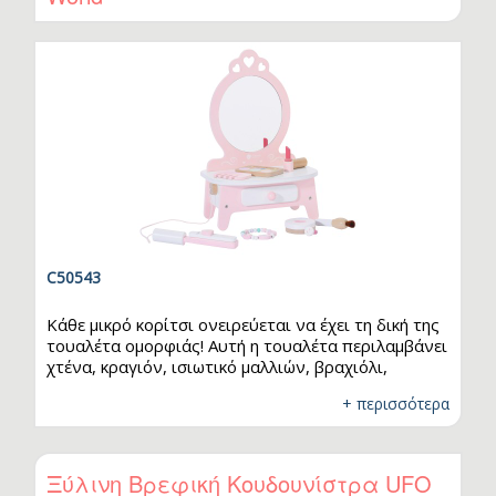
ακόμη πιο ελαστικό και ευχάριστο στην αφή. Δεν
είναι…
C50543
Κάθε μικρό κορίτσι ονειρεύεται να έχει τη δική της
τουαλέτα ομορφιάς! Αυτή η τουαλέτα περιλαμβάνει
χτένα, κραγιόν, ισιωτικό μαλλιών, βραχιόλι,
δαχτυλίδι, πινέλο μακιγιάζ και σφουγγαράκι
+ περισσότερα
πούδρας. Χάρη στην ποικιλία των εξαρτημάτων
που διαθέτει, δίνονται περισσότερες δυνατότητες
ρεαλιστικού παιχνιδιου. Τα παιδιά θα απολαύσουν
να κάνουν μακιγιάζ και να διασκεδάσουν!
Ξύλινη Βρεφική Κουδουνίστρα UFO