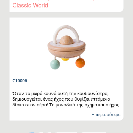
Classic World
C10006
Όταν το μωρό κουνά αυτή την κουδουνίστρα,
δημιουργείται ένας ήχος που θυμίζει ιπτάμενο
δίσκο στον αέρα! Το μοναδικό της σχήμα και ο ήχος
τραβούν την προσοχή του παιδιού, προσφέροντας
+ περισσότερα
ένα παιχνίδι που διεγείρει τόσο την ακοή όσο και
την όραση. Ένα απλό, αλλά συναρπαστικό
αισθητηριακό παιχνίδι, ιδανικό για τα πρώτα
στάδια της ανάπτυξης του μικρού σας.