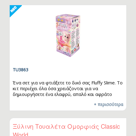
είναι απλώς ένα…
TU3863
Ένα σετ για να φτιάξετε το δικό σας Fluffy Slime. Το
κιτ περιέχει όλα όσα χρειάζονται για να
δημιουργήσετε ένα ελαφρύ, απαλό και αφράτο
slime, με μια εντελώς διαφορετική, αέρινη υφή.
+ περισσότερα
Αποτελεί ιδανική επιλογή για όσους αγαπούν την
πλαστελίνη και τους πειραματισμούς με
διαφορετικές υφές. Το μυστικό του μοναδικού
αποτελέσματος βρίσκεται στο Fluffy sand που
Ξύλινη Τουαλέτα Ομορφιάς Classic
προστίθεται στην κόλλα – χαρίζει στο μείγμα
World
απαλότητα, αυξάνει τον όγκο του και το κάνει