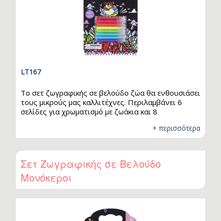
LT167
Το σετ ζωγραφικής σε βελούδο ζώα θα ενθουσιάσει
τους μικρούς μας καλλιτέχνες. Περιλαμβάνει 6
σελίδες για χρωματισμό με ζωάκια και 8
μαρκαδόρους σε διαφορετικά χρώματα. Οι σελίδες
+ περισσότερα
του σετ διαθέτουν τρύπες στο πάνω μέρος τους,
ώστε να μπορούν να κοπούν εύκολα. Έχουν
βελούδινη υφή και όταν χρωματιστούν
αποκαλύπτονται σχέδια ως δια μαγείας. Το σετ
Σετ Ζωγραφικής σε Βελούδο
ζωγραφικής διαθέτει λαβή στο πάνω μέρος, έτσι
Μονόκεροι
ώστε να είναι εύκολο στη μεταφορά. Κατάλληλο για
ηλικίες άνω των 3 ετών.