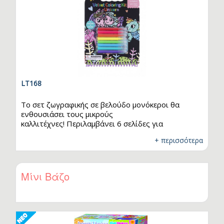
LT168
Το σετ ζωγραφικής σε βελούδο μονόκεροι θα
ενθουσιάσει τους μικρούς
καλλιτέχνες! Περιλαμβάνει 6 σελίδες για
χρωματισμό με μονόκερους και 8 μαρκαδόρους σε
+ περισσότερα
διαφορετικά χρώματα. Οι σελίδες του σετ έχουν
τρύπες στο πάνω μέρος τους, ώστε να μπορούν να
κοπούν εύκολα. Έχουν βελούδινη υφή και όταν
χρωματιστούν αποκαλύπτονται σχέδια ως δια
Μίνι Βάζο
μαγείας. Το σετ ζωγραφικής διαθέτει λαβή στο
πάνω μέρος, έτσι ώστε να είναι εύκολο στη
μεταφορά. Κατάλληλο για ηλικίες άνω των 3 ετών.