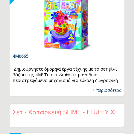
4Μ0665
Δημιουργήστε όμορφα έργα τέχνης με το σετ μίνι
βάζου της 4M! Το σετ διαθέτει μοναδικό
περιστρεφόμενο μηχανισμό για εύκολη ζωγραφική
και ζωντανά χάρτινα λουλούδια, προσφέροντας
+ περισσότερα
ατελείωτες δυνατότητες προσωποποίησης για
διακόσμηση σπιτιού ή μοναδικά δώρα. Ιδανικό για
παιδιά που θέλουν να συνδυάσουν τη
δημιουργικότητα με την αισθητική, ενώ
Σετ - Κατασκευή SLIME - FLUFFY XL
ταυτόχρονα αναπτύσσουν δεξιότητες
χειροτεχνίας.