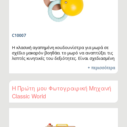
C10007
Η κλασική αγαπημένη κουδουνίστρα για μωρά σε
σχέδιο μακαρόν βοηθάει το μωρό να αναπτύξει τις
λεπτές κινητικές του δεξιότητες. Είναι σχεδιασμένη
για να διεγείρει την αίσθηση της αφής, να
+ περισσότερα
ενισχύσει τη λεπτή κινητικότητα και να προσφέρει
έναν καθρέφτη για την αναγνώριση του εαυτού.
Ιδανικό για τα πρώτα στάδια ανάπτυξης του
βρέφους, ενισχύει την αλληλεπίδραση και την
Η Πρώτη μου Φωτογραφική Μηχανή
αισθητηριακή εξερεύνηση.
Classic World