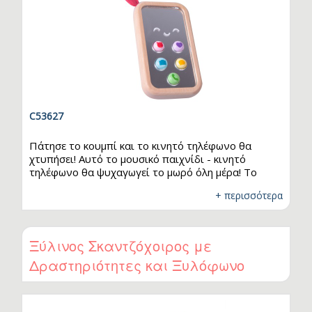
C53627
Πάτησε το κουμπί και το κινητό τηλέφωνο θα
χτυπήσει! Αυτό το μουσικό παιχνίδι - κινητό
τηλέφωνο θα ψυχαγωγεί το μωρό όλη μέρα! Το
Ξύλινο Κινητό Τηλέφωνο βοηθά στην ανάπτυξη
+ περισσότερα
του συντονισμού χεριού-ματιού και της
δεξιοτεχνίας των δαχτύλων του παιδιού. Ένα απλό
αλλά πολύτιμο παιχνίδι που ενισχύει τις βασικές
κινητικές δεξιότητες του μωρού.
Ξύλινος Σκαντζόχοιρος με
Δραστηριότητες και Ξυλόφωνο
Classic World