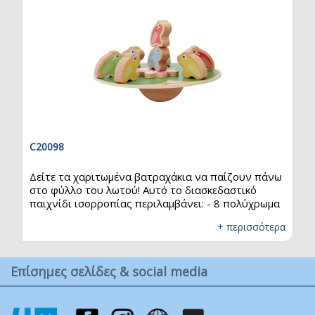
C20098
Δείτε τα χαριτωμένα βατραχάκια να παίζουν πάνω
στο φύλλο του λωτού! Αυτό το διασκεδαστικό
παιχνίδι ισορροπίας περιλαμβάνει: - 8 πολύχρωμα
βατραχάκια - 1 λουλούδι λωτού Τα παιδιά παίζουν
+ περισσότερα
εναλλάξ, προσθέτοντας τα βατραχάκια τους στο
φύλλο του λωτού προσπαθώντας να διατηρήσουν
την ισορροπία. Ποιος θα καταφέρει να κρατήσει
Επίσημες σελίδες & social media
όλα τα βατραχάκια χωρίς να πέσουν; Ιδανικό για
την ενίσχυση του συντονισμού, της υπομονής και
της λεπτής κινητικότητας!