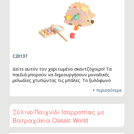
C20137
Δείτε αυτόν τον χαριτωμένο σκαντζόχοιρο! Τα
παιδιά μπορούν να δημιουργήσουν μοναδικές
μελωδίες χτυπώντας τις μπάλες. Το ξυλόφωνο
αφαιρείται και μπορεί να παιχτεί ανεξάρτητα για
+ περισσότερα
περισσότερη μουσική διασκέδαση. Στο πλάι του
παιχνιδιού υπάρχει ταξινόμηση σχημάτων, που
βοηθά το παιδί να μάθει τα βασικά σχήματα και να
αναπτύξει δεξιότητες επίλυσης προβλημάτων.
Ξύλινο Παιχνίδι Ισορροπίας με
Αυτός ο πολύχρωμος πάγκος χτυπήματος ενισχύει:
Βατραχάκια Classic World
-Την ανάπτυξη της μουσικής αντίληψης -Τον
συντονισμό χεριού-ματιού -Την κινητικότητα και
δημιουργική…