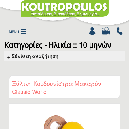
MENU
Κατηγορίες - Ηλικία :: 10 μηνών
Η ΕΤΑΙΡΕΙΑ
ΠΡΟΪΟΝΤΑ
Σύνθετη αναζήτηση
ΚΑΤΗΓΟΡΙΕΣ
ΚΑΤΑΛΟΓΟΙ
ΝΕΑ
Ξύλινη Κουδουνίστρα Μακαρόν
ΧΡΩΜΟΣΕΛΙΔΕΣ
Classic World
ΑΡΘΡΑ
ΒΙΝΤΕΟ
ΕΠΙΚΟΙΝΩΝΙΑ