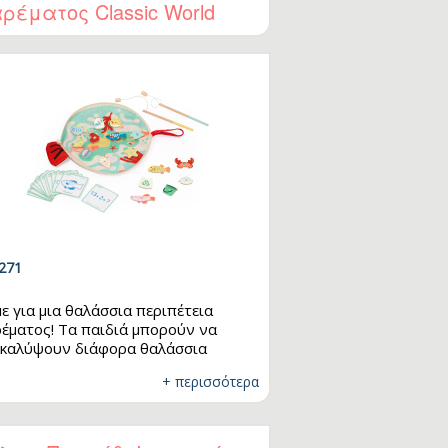
ρέματος Classic World
 το παιχνίδι φαντασίας.
271
ε για μια θαλάσσια περιπέτεια
έματος! Τα παιδιά μπορούν να
καλύψουν διάφορα θαλάσσια
κια, να προσπαθήσουν να τα
+ περισσότερα
ρέψουν» και να τα μάθουν μέσα από
 κάρτες αναγνώρισης. Αν εντοπίσουν
στικά σκουπίδια, μαθαίνουν να τα
μακρύνουν από τη «θάλασσα»,