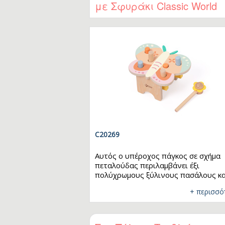
με Σφυράκι Classic World
κινητικότητα και τον συντονισμό
χεριού-ματιού.
C20269
Αυτός ο υπέροχος πάγκος σε σχήμα
πεταλούδας περιλαμβάνει έξι
πολύχρωμους ξύλινους πασάλους κα
ένα χαριτωμένο σφυράκι σε σχήμα
+ περισσό
λουλουδιού. Τα παιδιά μπορούν εύκ
να χτυπήσουν τους πασάλους,
απολαμβάνοντας το διασκεδαστικό
παιχνίδι ρυθμού, ενώ παράλληλα