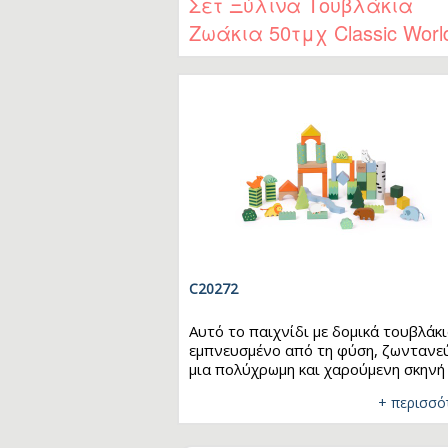
Σετ Ξύλινα Τουβλάκια
αναπτύσσουν τον συντονισμό χεριο
Ζωάκια 50τμχ Classic Worl
ματιού και τις λεπτές κινητικές τους
δεξιότητες.
C20272
Αυτό το παιχνίδι με δομικά τουβλάκι
εμπνευσμένο από τη φύση, ζωντανε
μια πολύχρωμη και χαρούμενη σκηνή
δάσους. Περιλαμβάνει τουβλάκια σε
+ περισσό
διάφορα σχήματα και χρώματα, με
χαριτωμένα σχέδια ζώων, όπως
λιοντάρια, καφέ αρκούδες και