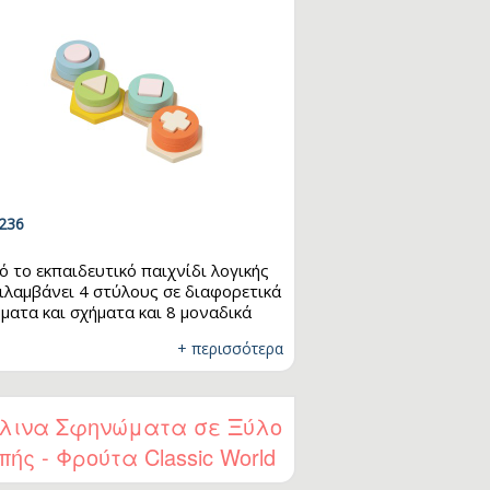
236
ό το εκπαιδευτικό παιχνίδι λογικής
ιλαμβάνει 4 στύλους σε διαφορετικά
ματα και σχήματα και 8 μοναδικά
βλάκια. Τα παιδιά καλούνται να
+ περισσότερα
υν το σωστό τουβλάκι που ταιριάζει
κάθε σχήμα και να το τοποθετήσουν
ν κατάλληλο στύλο. Μέσα από το
χνίδι, μαθαίνουν να αναγνωρίζουν
λινα Σφηνώματα σε Ξύλο
ματα και χρώματα, ενώ παράλληλα
πής - Φρούτα Classic World
σκούν τον συντονισμό χεριού-
ιού και αναπτύσσουν λεπτές