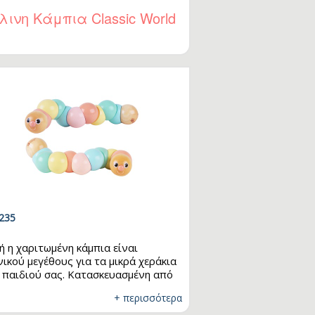
κουνάρια! Ιδανικό για παιχνίδι με
λινη Κάμπια Classic World
ους ή την οικογένεια, συνδυάζει
ση, συγκέντρωση και συνεργασία με
λή διασκέδαση.
235
ή η χαριτωμένη κάμπια είναι
νικού μεγέθους για τα μικρά χεράκια
 παιδιού σας. Κατασκευασμένη από
εκτικό ξύλο και βαμμένη με
+ περισσότερα
ολογικά, υδατοδιαλυτά χρώματα,
αι φτιαγμένη για να αντέχει στο