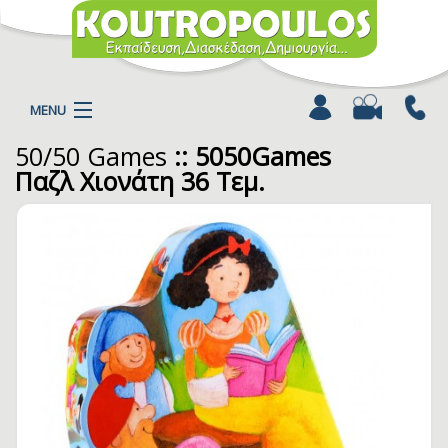
MENU
50/50 Games
:: 5050Games
Η ΕΤΑΙΡΕΙΑ
Παζλ Χιονάτη 36 Τεμ.
ΠΡΟΪΟΝΤΑ
ΚΑΤΗΓΟΡΙΕΣ
ΚΑΤΑΛΟΓΟΙ
ΝΕΑ
ΧΡΩΜΟΣΕΛΙΔΕΣ
ΑΡΘΡΑ
ΒΙΝΤΕΟ
ΕΠΙΚΟΙΝΩΝΙΑ