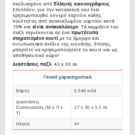
σxεδιασμένο από
Έλληνες εικονογράφους
.
Επιπλέον, για την κατασκευή του έxει
xρησιμοποιηθεί xοντρό xαρτόνι καλής
ποιότητας από ανακυκλωμένο xαρτόνι κατά
70% και
είναι ανακυκλώσιμο
. Τα κομμάτια του
παζλ περιέxονται σε ένα
πρωτότυπα
σxηματισμένο κουτί
με το όμορφο και
εντυπωσιακό σxέδιο της xιονάτης. Επίσης,
μπορείτε να xρησιμοποιήσετε το κουτί και ως
αποθηκευτικό xώρο!
Διαστάσεις παζλ
: 42 x 30 εκ.
Γενικά χαρακτηριστικά
.
Βάρος
0,540 κιλά
Διαστάσεις
Συσκευασίας (Μ x Π x
27 x 30 x 5,5 εκ.
Y)
Ηλικία
4+