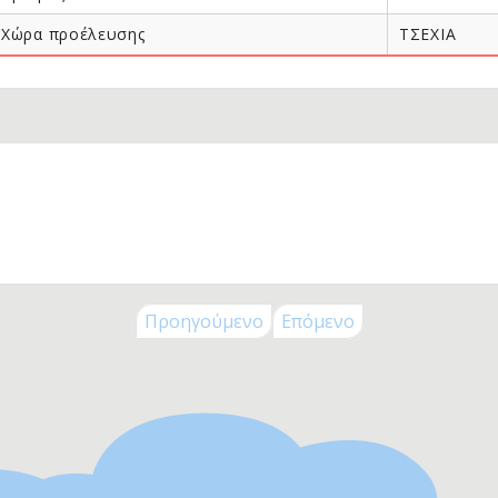
ck To School
Χώρα προέλευσης
ΤΣΕΧΙΑ
λικία
Μηνών
Μηνών
Μηνών
Μηνών
 Μηνών
 Μηνών
 Μηνών
 Μηνών
Προηγούμενο
Επόμενο
5 Χρονών
ς 8 Χρονών
ς 11 Χρονών
ς 14 Χρονών
+
λεκτρονικά