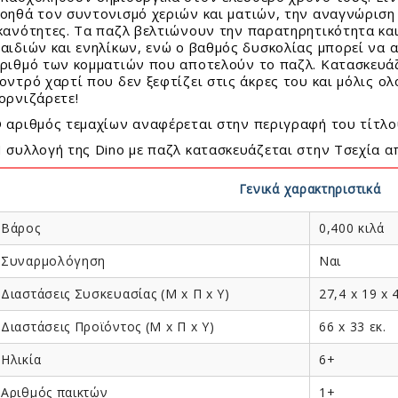
τασκευές Για Αγόρια
φορούχα Αστέρια
E SNOW
οι Συλλεκτικοί Διάφορα Μεγέθη
οηθά τον συντονισμό χεριών και ματιών, την αναγνώριση 
τασκευές Για Κορίτσια
ΟΥΝΟΦΟΥΣΚΕΣ
κανότητες. Τα παζλ βελτιώνουν την παρατηρητικότητα και
ιστημονικά Παιχνίδια
αιδιών και ενηλίκων, ενώ ο βαθμός δυσκολίας μπορεί να 
FFY SAND
le 24 - 100 Τεμ.
ριθμό των κομματιών που αποτελούν το παζλ. Κατασκευά
λινα Παιχνίδια
I GLAM Καλλυντικά
le 150 - 500 Τεμ.
οντρό χαρτί που δεν ξεφτίζει στις άκρες του και μόλις ο
ιτραπέζια
AMIC SAND
le 1000 - 6000 Τεμ.
ορνιζάρετε!
γνητικά Παιχνίδια
I FOAM ΑΦΡΟΣ
σουάρ Παζλ + Τράπουλες
 αριθμός τεμαχίων αναφέρεται στην περιγραφή του τίτλο
ζλ Παιδικά
CK!
 συλλογή της Dino με παζλ κατασκευάζεται στην Τσεχία α
ζλ Ενηλίκων
AY ΚΙΜΩΛΙΑΣ
ύτρινα
Γενικά χαρακτηριστικά
ολικά
λοι - Γκαζάκια
Βάρος
0,400 κιλά
ωτερικού Χώρου
Συναρμολόγηση
Ναι
ντελισμός
ματικά Μολύβια - Στιλό
δη Δώρων
Διαστάσεις Συσκευασίας (Μ x Π x Y)
27,4 x 19 x 4
ματικά Λούτρινα Ζωάκια
σμήματα
Διαστάσεις Προϊόντος (Μ x Π x Y)
66 x 33 εκ.
εφικά
όγια
ακόσμηση
Ηλικία
6+
 - Αυτοκόλλητα - Γκάτζετ
ίφοι
Αριθμός παικτών
1+