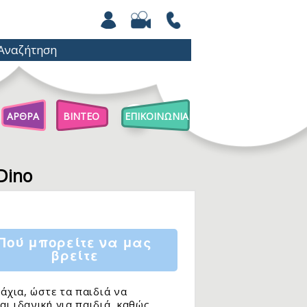
ΑΡΘΡΑ
ΒΙΝΤΕΟ
ΕΠΙΚΟΙΝΩΝΙΑ
Άρθρα Για Γονείς
Παιχνίδια Με Βόλους
Dino
Επιστήμη Για Παιδιά
Πού μπορείτε να μας
βρείτε
άχια, ώστε τα παιδιά να
ι ιδανική για παιδιά, καθώς