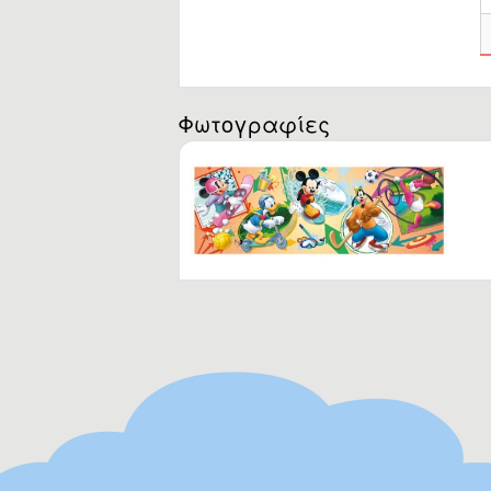
Ba
.
Η
0 
Φωτογραφίες
3 
6 
8 
10
12
18
24
3-
Έω
Έω
Έω
15
Η