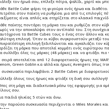
τασκευές Για Αγόρια
ιάλεξε τον ήρωά σου, επίλεξε πέτρα, ψαλίδι, χαρτί και μ
φορούχα Αστέρια
E SNOW
οι Συλλεκτικοί Διάφορα Μεγέθη
τασκευές Για Κορίτσια
ΟΥΝΟΦΟΥΣΚΕΣ
άθε Battle Cube φέρει τη φιγούρα ενός ήρωα και διαθέτε
ιστημονικά Παιχνίδια
πιτρέπει στον παίκτη να ρυθμίσει μια από τις επιλογές πέ
FFY SAND
le 24 - 100 Τεμ.
αιξίματος είναι απλός και στηρίζεται στο κλασικό παιχνίδ
λινα Παιχνίδια
I GLAM Καλλυντικά
le 150 - 500 Τεμ.
ιτραπέζια
άθε παίκτης ποντάρει τη μάρκα του και ρυθμίζει στον κύβ
AMIC SAND
le 1000 - 6000 Τεμ.
ωρίς να την αποκαλύψει στον αντίπαλό του. Στη συνέχεια,
γνητικά Παιχνίδια
I FOAM ΑΦΡΟΣ
σουάρ Παζλ + Τράπουλες
αυτόχρονα τα Battle Cubes τους ο ένας στον άλλον και κε
ζλ Παιδικά
CK!
αλύτερη επιλογή. Όταν οι κύβοι συγκρουστούν μεταξύ του
ζλ Ενηλίκων
πικρατέστερη επιλογή ξεδιπλώνεται και αγκαλιάζει τον κύ
AY ΚΙΜΩΛΙΑΣ
ερδίζει τη μάρκα που αποτελεί κομμάτι ενός ευρύτερου π
ύτρινα
α συλλέξει όλες τις μάρκες (48 μάρκες) και να φτιάξει πιο
ολικά
 σειρά αποτελείται από 12 διαφορετικούς ήρωες της MA
λοι - Γκαζάκια
enom, Green Goblin κ.α αλλά και ήρωες Avengers όπως Iron
ωτερικού Χώρου
 συσκευασία περιλαμβάνει 2 Battle Cubes με διαφορετικού
ντελισμός
ματικά Μολύβια - Στιλό
ύλλεξε όλους τους ήρωες και φτιάξε τη δική σου συλλογή!
δη Δώρων
ματικά Λούτρινα Ζωάκια
σμήματα
πες στη μάχη και διαδικτυακά μέσω της εφαρμογής για αμ
ίλους σου.
εφικά
όγια
ια παιδιά ηλικίας 5 ετών και άνω.
ακόσμηση
 - Αυτοκόλλητα - Γκάτζετ
ίφοι
την παρούσα συσκευασία περιέχονται ο Miles Morales και 
lister.