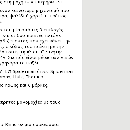
πες στη μάχη των υπερηρώων!
ι έναν καινοτόμο μηχανισμό που
τρα, ψαλίδι ή χαρτί. Ο τρόπος
ι.
ο του μία από τις 3 επιλογές
 και οι δύο παίκτες πετάνε
ρδίζει αυτός που έχει κάνει την
ς, ο κύβος του παίκτη με την
βο του ηττημένου. Ο νικητής
αζλ. Σκοπός είναι μέσω των νικών
 γρήγορα το παζλ!
RVEL© Spiderman όπως Spiderman,
man, Hulk, Thor κ.α.
ς ήρωες και 6 μάρκες.
έτρητες μονομαχίες με τους
ο Rhino σε μια συσκευασία