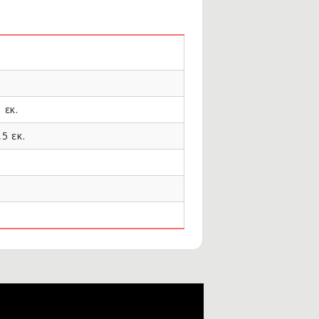
 εκ.
,5 εκ.