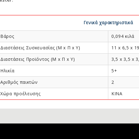
ck To School
λικία
Γενικά χαρακτηριστικά
Μηνών
Βάρος
0,094 κιλά
Μηνών
Μηνών
Διαστάσεις Συσκευασίας (Μ x Π x Y)
11 x 6,5 x 19
Μηνών
Διαστάσεις Προϊόντος (Μ x Π x Y)
3,5 x 3,5 x 3
 Μηνών
 Μηνών
Ηλικία
5+
 Μηνών
Αριθμός παικτών
2
 Μηνών
5 Χρονών
Χώρα προέλευσης
ΚΙΝΑ
ς 8 Χρονών
ς 11 Χρονών
ς 14 Χρονών
+
λεκτρονικά