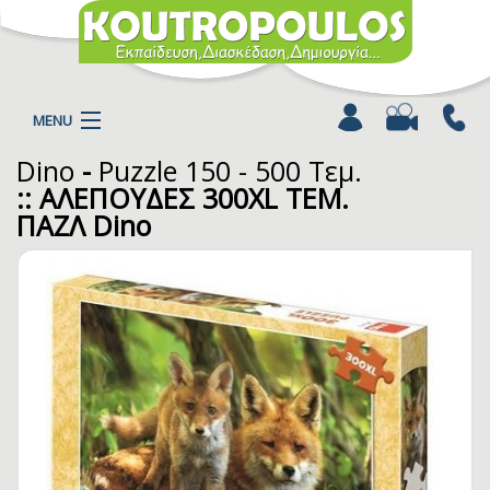
MENU
Dino
-
Puzzle 150 - 500 Τεμ.
Η ΕΤΑΙΡΕΙΑ
:: ΑΛΕΠΟΥΔΕΣ 300XL ΤΕΜ.
ΠΡΟΪΟΝΤΑ
ΠΑΖΛ Dino
ΚΑΤΗΓΟΡΙΕΣ
ΚΑΤΑΛΟΓΟΙ
ΝΕΑ
ΧΡΩΜΟΣΕΛΙΔΕΣ
ΑΡΘΡΑ
ΒΙΝΤΕΟ
ΕΠΙΚΟΙΝΩΝΙΑ