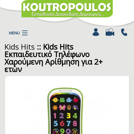
MENU
Kids Hits
:: Kids Hits
Η ΕΤΑΙΡΕΙΑ
Εκπαιδευτικό Τηλέφωνο
ΠΡΟΪΟΝΤΑ
Χαρούμενη Αρίθμηση για 2+
ΚΑΤΗΓΟΡΙΕΣ
ετών
ΚΑΤΑΛΟΓΟΙ
ΝΕΑ
ΧΡΩΜΟΣΕΛΙΔΕΣ
ΑΡΘΡΑ
ΒΙΝΤΕΟ
ΕΠΙΚΟΙΝΩΝΙΑ