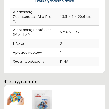
Γενικά χαρακτηριστικά
Διαστάσεις
Συσκευασίας (Μ x Π x
13,5 x 6 x 20,6 εκ.
Y)
Διαστάσεις Προϊόντος
6 x 6 x 6 εκ.
(Μ x Π x Y)
Ηλικία
3+
Αριθμός παικτών
1+
Χώρα προέλευσης
KINA
.
Φωτογραφίες