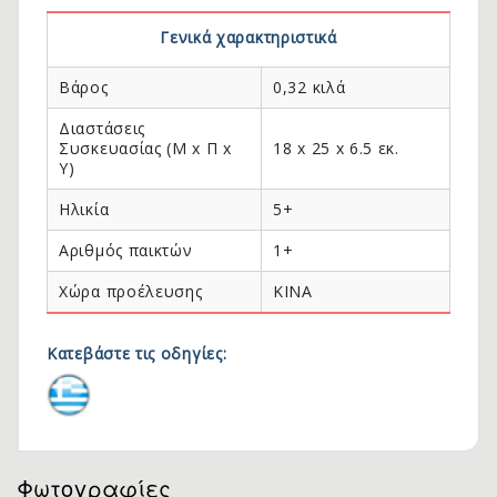
Γενικά χαρακτηριστικά
Βάρος
0,32 κιλά
Διαστάσεις
Συσκευασίας (Μ x Π x
18 x 25 x 6.5 εκ.
Y)
Ηλικία
5+
Αριθμός παικτών
1+
Χώρα προέλευσης
KINA
Κατεβάστε τις οδηγίες:
Φωτογραφίες