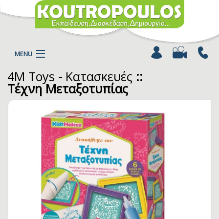
MENU
4M Toys
-
Κατασκευές
::
Η ΕΤΑΙΡΕΙΑ
Τέχνη Μεταξοτυπίας
ΠΡΟΪΟΝΤΑ
ΚΑΤΗΓΟΡΙΕΣ
ΚΑΤΑΛΟΓΟΙ
ΝΕΑ
ΧΡΩΜΟΣΕΛΙΔΕΣ
ΑΡΘΡΑ
ΒΙΝΤΕΟ
ΕΠΙΚΟΙΝΩΝΙΑ