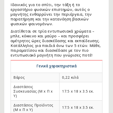
Ιδανικός για το σπίτι, την τάξη ή το
εργαστήριο φυσικών επιστημών, αυτός ο
μαγνήτης ενθαρρύνει την περιέργεια, την
παρατήρηση και την κατανόηση βασικών
φυσικών φαινομένων.
Διατίθεται σε τρία εντυπωσιακά χρώματα –
μπλε, κόκκινο και μαύρο – και προσφέρει
αμέτρητες ώρες διασκέδασης και εκπαίδευσης.
Κατάλληλος για παιδιά άνω των 5 ετών. Μάθε,
πειραματίσου και διασκέδασε με τον πιο
εντυπωσιακό μαγνήτη που γνώρισες ποτέ!
Γενικά χαρακτηριστικά
.
Βάρος
0,22 κιλά
Διαστάσεις
Συσκευασίας (Μ x Π x
17.5 x 18 x 3.5 εκ.
Y)
Διαστάσεις Προϊόντος
17.5 x 18 x 3.5 εκ.
(Μ x Π x Y)