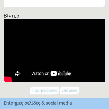
Βίντεο
Προηγούμενο
Επόμενο
Επίσημες σελίδες & social media