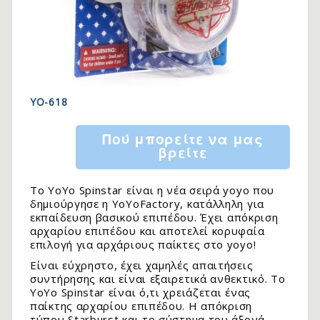
YO-618
Πού μπορείτε να μας
βρείτε
Το YoYo Spinstar είναι η νέα σειρά yoyo που
δημιούργησε η YoYoFactory, κατάλληλη για
εκπαίδευση βασικού επιπέδου. Έχει απόκριση
αρχαρίου επιπέδου και αποτελεί κορυφαία
επιλογή για αρχάριους παίκτες στο yoyo!
Είναι εύχρηστο, έχει χαμηλές απαιτήσεις
συντήρησης και είναι εξαιρετικά ανθεκτικό. Το
YoYo Spinstar είναι ό,τι χρειάζεται ένας
παίκτης αρχαρίου επιπέδου. Η απόκριση
τύπου Starburst και το σύστημα του άξονά