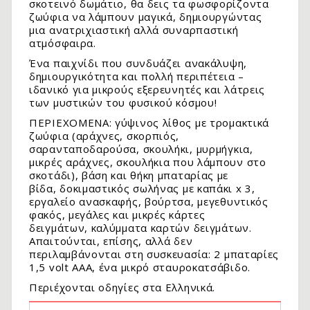
σκοτεινό δωμάτιο, θα δεις τα φωσφορίζοντα
ζωύφια να λάμπουν μαγικά, δημιουργώντας
μια ανατριχιαστική αλλά συναρπαστική
ατμόσφαιρα.
Ένα παιχνίδι που συνδυάζει ανακάλυψη,
δημιουργικότητα και πολλή περιπέτεια –
ιδανικό για μικρούς εξερευνητές και λάτρεις
των μυστικών του φυσικού κόσμου!
ΠΕΡΙΕΧΟΜΕΝΑ: γύψινος λίθος με τρομακτικά
ζωύφια (αράχνες, σκορπιός,
σαρανταποδαρούσα, σκουλήκι, μυρμήγκια,
μικρές αράχνες, σκουλήκια που λάμπουν στο
σκοτάδι), βάση και θήκη μπαταρίας με
.
βίδα, δοκιμαστικός σωλήνας με καπάκι x 3,
εργαλείο ανασκαφής, βούρτσα, μεγεθυντικός
φακός, μεγάλες και μικρές κάρτες
δειγμάτων, καλύμματα καρτών δειγμάτων.
Απαιτούνται, επίσης, αλλά δεν
περιλαμβάνονται στη συσκευασία: 2 μπαταρίες
1,5 volt AAA, ένα μικρό σταυροκατσάβιδο.
Περιέχονται οδηγίες στα Ελληνικά.