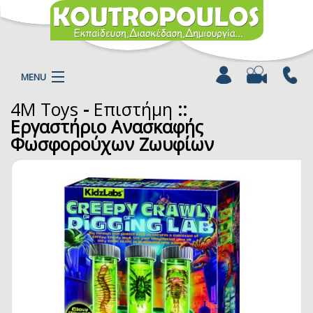
MENU
4M Toys
-
Επιστήμη
::
Η ΕΤΑΙΡΕΙΑ
Εργαστήριο Ανασκαφής
ΠΡΟΪΟΝΤΑ
Φωσφορούχων Ζωυφίων
ΚΑΤΗΓΟΡΙΕΣ
ΚΑΤΑΛΟΓΟΙ
ΝΕΑ
ΧΡΩΜΟΣΕΛΙΔΕΣ
ΑΡΘΡΑ
ΒΙΝΤΕΟ
ΕΠΙΚΟΙΝΩΝΙΑ