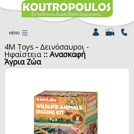
MENU
4M Toys
-
Δεινόσαυροι -
Η ΕΤΑΙΡΕΙΑ
Ηφαίστεια
:: Ανασκαφή
ΠΡΟΪΟΝΤΑ
Άγρια Ζώα
ΚΑΤΗΓΟΡΙΕΣ
ΚΑΤΑΛΟΓΟΙ
ΝΕΑ
ΧΡΩΜΟΣΕΛΙΔΕΣ
ΑΡΘΡΑ
ΒΙΝΤΕΟ
ΕΠΙΚΟΙΝΩΝΙΑ