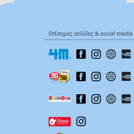
Ba
.
Η
0 
Επίσημες σελίδες & social media
3 
6 
8 
10
12
18
24
3-
Έω
Έω
Έω
15
Η