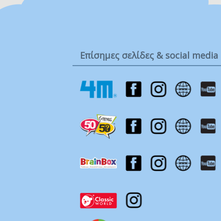
Ba
.
Η
0 
Επίσημες σελίδες & social media
3 
6 
8 
10
12
18
24
3-
Έω
Έω
Έω
15
Η