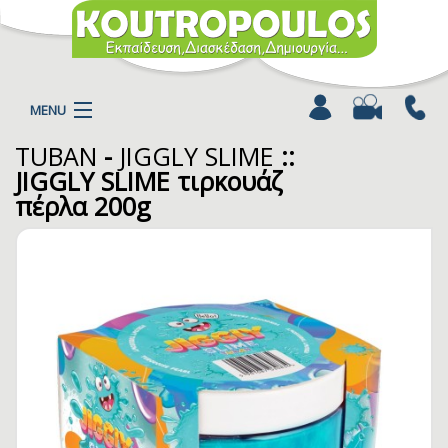
MENU
TUBAN
-
JIGGLY SLIME
::
Η ΕΤΑΙΡΕΙΑ
JIGGLY SLIME τιρκουάζ
ΠΡΟΪΟΝΤΑ
πέρλα 200g
ΚΑΤΗΓΟΡΙΕΣ
ΚΑΤΑΛΟΓΟΙ
ΝΕΑ
ΧΡΩΜΟΣΕΛΙΔΕΣ
ΑΡΘΡΑ
ΒΙΝΤΕΟ
ΕΠΙΚΟΙΝΩΝΙΑ