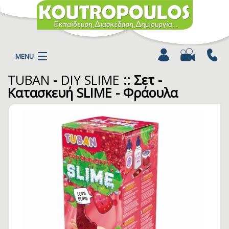
MENU
TUBAN
-
DIY SLIME
:: Σετ -
Η ΕΤΑΙΡΕΙΑ
Κατασκευή SLIME - Φράουλα
ΠΡΟΪΟΝΤΑ
ΚΑΤΗΓΟΡΙΕΣ
ΚΑΤΑΛΟΓΟΙ
ΝΕΑ
ΧΡΩΜΟΣΕΛΙΔΕΣ
ΑΡΘΡΑ
ΒΙΝΤΕΟ
ΕΠΙΚΟΙΝΩΝΙΑ