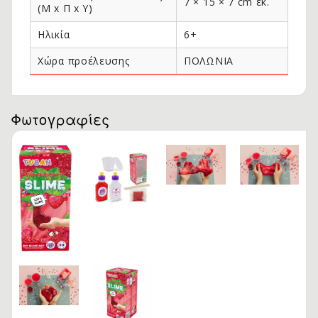
7 × 15 × 7 cm εκ.
(Μ x Π x Y)
Ηλικία
6+
Χώρα προέλευσης
ΠΟΛΩΝΙΑ
Φωτογραφίες