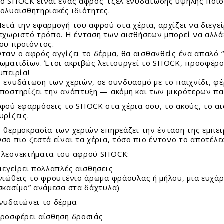
τασκευές Για Αγόρια
ο SHOCK είναι ένας αφρός-τζελ ενυδάτωσης υψηλής ποιό
φορούχα Αστέρια
E SNOW
οι Συλλεκτικοί Διάφορα Μεγέθη
ολυαισθητηριακές ιδιότητες.
τασκευές Για Κορίτσια
ΟΥΝΟΦΟΥΣΚΕΣ
ετά την εφαρμογή του αφρού στα χέρια, αρχίζει να διεγείρ
ιστημονικά Παιχνίδια
FFY SAND
le 24 - 100 Τεμ.
εχωριστό τρόπο. Η ένταση των αισθήσεων μπορεί να αλλά
λινα Παιχνίδια
I GLAM Καλλυντικά
le 150 - 500 Τεμ.
ου προϊόντος.
ιτραπέζια
ταν ο αφρός αγγίζει το δέρμα, θα αισθανθείς ένα απαλό 
AMIC SAND
le 1000 - 6000 Τεμ.
γνητικά Παιχνίδια
ωματιδίων. Έτσι ακριβώς λειτουργεί το SHOCK, προσφέρο
I FOAM ΑΦΡΟΣ
σουάρ Παζλ + Τράπουλες
μπειρία!
ζλ Παιδικά
CK!
 ενυδάτωση των χεριών, σε συνδυασμό με το παιχνίδι, φέ
ζλ Ενηλίκων
AY ΚΙΜΩΛΙΑΣ
ποστηρίζει την ανάπτυξη — ακόμη και των μικρότερων πα
ύτρινα
φού εφαρμόσεις το SHOCK στα χέρια σου, το ακούς, το αισ
ολικά
υρίζεις.
λοι - Γκαζάκια
 θερμοκρασία των χεριών επηρεάζει την ένταση της εμπει
ωτερικού Χώρου
σο πιο ζεστά είναι τα χέρια, τόσο πιο έντονο το αποτέλε
ντελισμός
ματικά Μολύβια - Στιλό
λεονεκτήματα του αφρού SHOCK:
δη Δώρων
ματικά Λούτρινα Ζωάκια
ιεγείρει πολλαπλές αισθήσεις
σμήματα
νιώθεις το φρουτένιο άρωμα φράουλας ή μήλου, μια ευχάρ
σκασίμο” ανάμεσα στα δάχτυλα)
εφικά
όγια
ακόσμηση
νυδατώνει το δέρμα
 - Αυτοκόλλητα - Γκάτζετ
ίφοι
ροσφέρει αίσθηση δροσιάς