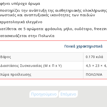
ck To School
φήνει υπέροχο άρωμα
ποστηρίζει την ανάπτυξη της αισθητηριακής ολοκλήρωσης,
λικία
νωστικές και αναπτυξιακές ικανότητες των παιδιών
ερματολογικά ελεγμένο
Μηνών
ιατίθεται σε 5 αρώματα: φράουλα, μήλο, ουδέτερο, freezing
Μηνών
Μηνών
ατασκευάζεται στην Πολωνία
Μηνών
Γενικά χαρακτηριστικά
 Μηνών
 Μηνών
Βάρος
0.170 κιλά
 Μηνών
 Μηνών
Διαστάσεις Συσκευασίας (Μ x Π x Y)
4,5 × 23 × 4,
5 Χρονών
Χώρα προέλευσης
ΠΟΛΩΝΙΑ
ς 8 Χρονών
ς 11 Χρονών
ς 14 Χρονών
Προηγούμενο
Επόμενο
+
λεκτρονικά