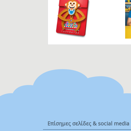
Ba
.
Η
0 
3 
6 
8 
10
12
18
24
3-
Έω
Έω
Έω
15
Επίσημες σελίδες & social media
Η