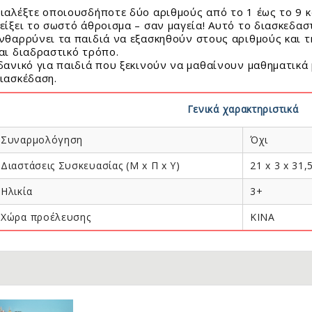
τασκευές Για Αγόρια
φορούχα Αστέρια
E SNOW
οι Συλλεκτικοί Διάφορα Μεγέθη
ιαλέξτε οποιουσδήποτε δύο αριθμούς από το 1 έως το 9 
τασκευές Για Κορίτσια
ΟΥΝΟΦΟΥΣΚΕΣ
είξει το σωστό άθροισμα – σαν μαγεία! Αυτό το διασκεδαστ
ιστημονικά Παιχνίδια
νθαρρύνει τα παιδιά να εξασκηθούν στους αριθμούς και 
FFY SAND
le 24 - 100 Τεμ.
αι διαδραστικό τρόπο.
λινα Παιχνίδια
I GLAM Καλλυντικά
le 150 - 500 Τεμ.
δανικό για παιδιά που ξεκινούν να μαθαίνουν μαθηματικά 
ιτραπέζια
AMIC SAND
le 1000 - 6000 Τεμ.
ιασκέδαση.
γνητικά Παιχνίδια
I FOAM ΑΦΡΟΣ
σουάρ Παζλ + Τράπουλες
ζλ Παιδικά
Γενικά χαρακτηριστικά
CK!
ζλ Ενηλίκων
AY ΚΙΜΩΛΙΑΣ
ύτρινα
Συναρμολόγηση
Όχι
ολικά
Διαστάσεις Συσκευασίας (Μ x Π x Y)
21 x 3 x 31,5
λοι - Γκαζάκια
Ηλικία
3+
ωτερικού Χώρου
ντελισμός
ματικά Μολύβια - Στιλό
Χώρα προέλευσης
KINA
δη Δώρων
ματικά Λούτρινα Ζωάκια
σμήματα
εφικά
όγια
ακόσμηση
 - Αυτοκόλλητα - Γκάτζετ
ίφοι