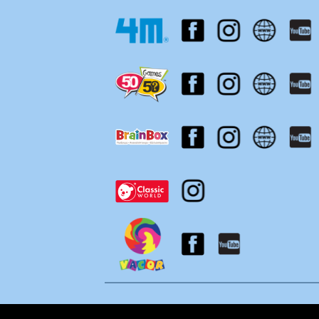
Ta
Τ
Μ