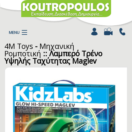
MENU
4M Toys
-
Μηχανική
Η ΕΤΑΙΡΕΙΑ
Ρομποτική
:: Λαμπερό Τρένο
ΠΡΟΪΟΝΤΑ
Υψηλής Ταχύτητας Maglev
ΚΑΤΗΓΟΡΙΕΣ
ΚΑΤΑΛΟΓΟΙ
ΝΕΑ
ΧΡΩΜΟΣΕΛΙΔΕΣ
ΑΡΘΡΑ
ΒΙΝΤΕΟ
ΕΠΙΚΟΙΝΩΝΙΑ