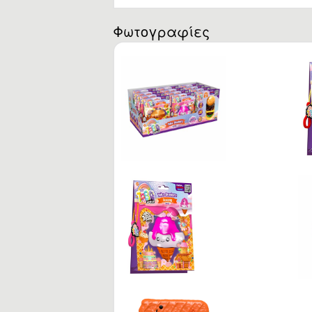
Ta
Φωτογραφίες
Τ
Μ