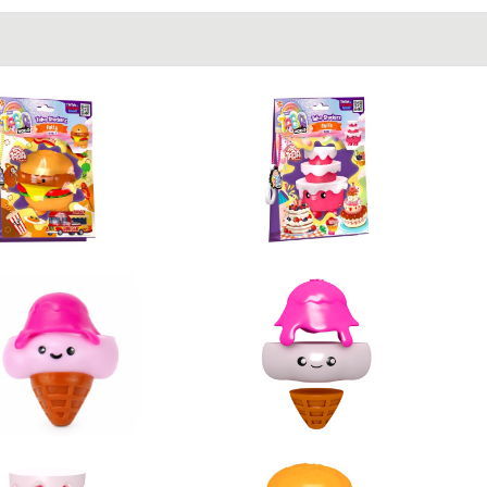
blet
ηλέφωνο
ικρόφωνο