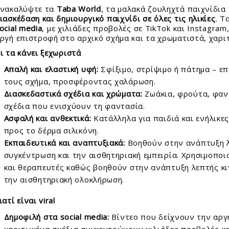
τασκευές Για Αγόρια
φορούχα Αστέρια
E SNOW
οι Συλλεκτικοί Διάφορα Μεγέθη
νακαλύψτε τα
Taba World
, τα μαλακά ζουληχτά παιχνίδια
τασκευές Για Κορίτσια
ΟΥΝΟΦΟΥΣΚΕΣ
ιασκέδαση και δημιουργικό παιχνίδι σε όλες τις ηλικίες
. Τ
ιστημονικά Παιχνίδια
ocial media
, με χιλιάδες προβολές σε TikTok και Instagra
FFY SAND
le 24 - 100 Τεμ.
ργή επιστροφή στο αρχικό σχήμα και τα χρωματιστά, χαρι
λινα Παιχνίδια
I GLAM Καλλυντικά
le 150 - 500 Τεμ.
ιτραπέζια
ι τα κάνει ξεχωριστά
AMIC SAND
le 1000 - 6000 Τεμ.
γνητικά Παιχνίδια
I FOAM ΑΦΡΟΣ
σουάρ Παζλ + Τράπουλες
Απαλή και ελαστική υφή:
Σφίξιμο, στρίψιμο ή πάτημα – ε
ζλ Παιδικά
CK!
τους σχήμα, προσφέροντας χαλάρωση.
ζλ Ενηλίκων
AY ΚΙΜΩΛΙΑΣ
Διασκεδαστικά σχέδια και χρώματα:
Ζωάκια, φρούτα, φαν
ύτρινα
σχέδια που ενισχύουν τη φαντασία.
ολικά
Ασφαλή και ανθεκτικά:
Κατάλληλα για παιδιά και ενήλικε
λοι - Γκαζάκια
προς το δέρμα σιλικόνη.
ωτερικού Χώρου
Εκπαιδευτικά και αναπτυξιακά:
Βοηθούν στην ανάπτυξη λ
ντελισμός
συγκέντρωση και την αισθητηριακή εμπειρία. Χρησιμοποι
ματικά Μολύβια - Στιλό
δη Δώρων
και θεραπευτές καθώς βοηθούν στην ανάπτυξη λεπτής κι
ματικά Λούτρινα Ζωάκια
σμήματα
την αισθητηριακή ολοκλήρωση.
εφικά
όγια
ιατί είναι viral
ακόσμηση
 - Αυτοκόλλητα - Γκάτζετ
Δημοφιλή στα social media:
Βίντεο που δείχνουν την αργ
ίφοι