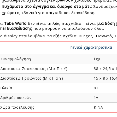
χαριτωμένα σχέδια συγκεντρώνουν χιλιάδες προβολές κα
ck To School
Ευχάριστο στο άγγιγμα και όμορφο στο μάτι:
Συνδυάζουν
χρώματα, ιδανικά για παιχνίδι και διασκέδαση.
λικία
Τα
Taba World
δεν είναι απλώς παιχνίδια – είναι
μια δόση 
Μηνών
iral διασκέδασης
που μπορούν να απολαύσουν όλοι.
Μηνών
o display περιλαμβάνει τα εξής σχέδια: Burger, Παγωτό, 
Μηνών
Μηνών
Γενικά χαρακτηριστικά
 Μηνών
 Μηνών
Συναρμολόγηση
Όχι
 Μηνών
Διαστάσεις Συσκευασίας (Μ x Π x Y)
38 x 24,5 x 
 Μηνών
5 Χρονών
Διαστάσεις Προϊόντος (Μ x Π x Y)
15 x 8 x 16,4
ς 8 Χρονών
Ηλικία
8+
ς 11 Χρονών
ς 14 Χρονών
Αριθμός παικτών
1+
+
Χώρα προέλευσης
KINA
λεκτρονικά