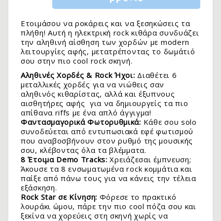
Ετοιμάσου να ροκάρεις και να ξεσηκώσεις τα
πλήθη! Αυτή η ηλεκτρική rock κιθάρα συνδυάζει
την αληθινή αίσθηση των χορδών με modern
λειτουργίες αφής, μετατρέποντας το δωμάτιό
σου στην πιο cool rock σκηνή.
Αληθινές Χορδές & Rock Ήχοι:
Διαθέτει 6
μεταλλικές χορδές για να νιώθεις σαν
αληθινός κιθαρίστας, αλλά και έξυπνους
αισθητήρες αφής για να δημιουργείς τα πιο
απίθανα riffs με ένα απλό άγγιγμα!
Φαντασμαγορικά Φωτορυθμικά:
Κάθε σου solo
συνοδεύεται από εντυπωσιακά εφέ φωτισμού
.
που αναβοσβήνουν στον ρυθμό της μουσικής
σου, κλέβοντας όλα τα βλέμματα.
8 Έτοιμα Demo Tracks:
Χρειάζεσαι έμπνευση;
Άκουσε τα 8 ενσωματωμένα rock κομμάτια και
παίξε από πάνω τους για να κάνεις την τέλεια
εξάσκηση.
Rock Star σε Κίνηση:
Φόρεσε το πρακτικό
λουράκι ώμου, πάρε την πιο cool πόζα σου και
ξεκίνα να χορεύεις στη σκηνή χωρίς να