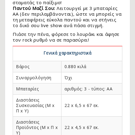
σταματάς το παίξιμο!
Παντού Μαζί Σου:
Λειτουργεί με 3 μπαταρίες
AA (δεν περιλαμβάνονται), ώστε να μπορείς να
τη μεταφέρεις εύκολα παντού και να στήνεις
το δικό σου live show ανά πάσα στιγμή.
Πιάσε την πένα, φόρεσε το λουράκι και άφησε
τον rock ρυθμό να σε παρασύρει!
Γενικά χαρακτηριστικά
Βάρος
0.880 κιλά
Συναρμολόγηση
Όχι
Μπαταρίες
αριθμός: 3 - τύπος: AA
Διαστάσεις
Συσκευασίας (Μ x
22 x 6,5 x 67 εκ.
Π x Y)
Διαστάσεις
Προϊόντος (Μ x Π x
22 x 4,5 x 67 εκ.
Y)