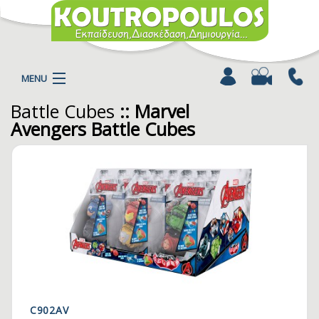
MENU
Battle Cubes
:: Marvel
Η ΕΤΑΙΡΕΙΑ
Avengers Battle Cubes
ΠΡΟΪΟΝΤΑ
ΚΑΤΗΓΟΡΙΕΣ
ΚΑΤΑΛΟΓΟΙ
ΝΕΑ
ΧΡΩΜΟΣΕΛΙΔΕΣ
ΑΡΘΡΑ
ΒΙΝΤΕΟ
ΕΠΙΚΟΙΝΩΝΙΑ
C902AV