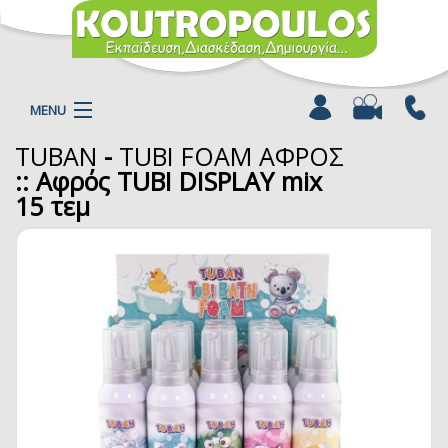
MENU
TUBAN
-
TUBI FOAM ΑΦΡΟΣ
Η ΕΤΑΙΡΕΙΑ
:: Αφρός TUBI DISPLAY mix
ΠΡΟΪΟΝΤΑ
15 τεμ
ΚΑΤΗΓΟΡΙΕΣ
ΚΑΤΑΛΟΓΟΙ
ΝΕΑ
ΧΡΩΜΟΣΕΛΙΔΕΣ
ΑΡΘΡΑ
ΒΙΝΤΕΟ
ΕΠΙΚΟΙΝΩΝΙΑ