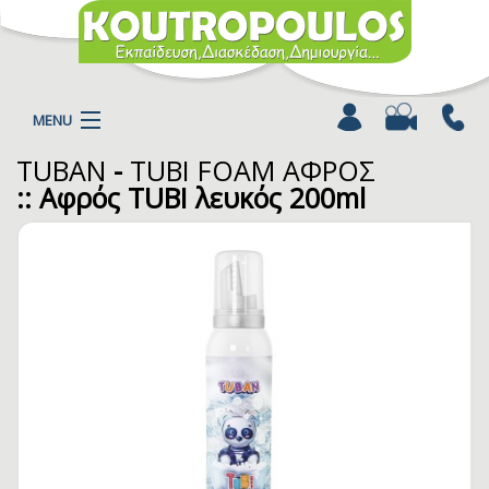
MENU
TUBAN
-
TUBI FOAM ΑΦΡΟΣ
Η ΕΤΑΙΡΕΙΑ
:: Αφρός TUBI λευκός 200ml
ΠΡΟΪΟΝΤΑ
ΚΑΤΗΓΟΡΙΕΣ
ΚΑΤΑΛΟΓΟΙ
ΝΕΑ
ΧΡΩΜΟΣΕΛΙΔΕΣ
ΑΡΘΡΑ
ΒΙΝΤΕΟ
ΕΠΙΚΟΙΝΩΝΙΑ